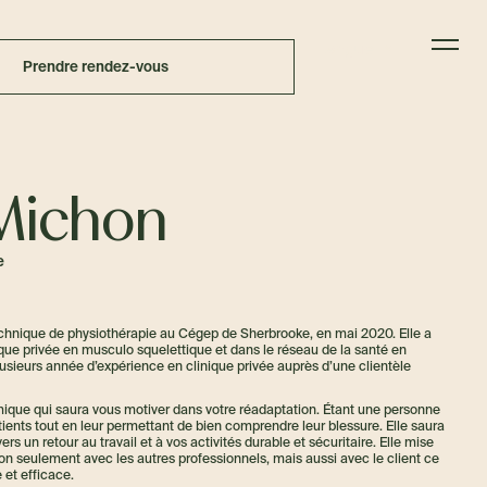
Langue
Prendre rendez-vous
Michon
e
hnique de physiothérapie au Cégep de Sherbrooke, en mai 2020. Elle a
ue privée en musculo squelettique et dans le réseau de la santé en
lusieurs année d’expérience en clinique privée auprès d’une clientèle
que qui saura vous motiver dans votre réadaptation. Étant une personne
atients tout en leur permettant de bien comprendre leur blessure. Elle saura
s un retour au travail et à vos activités durable et sécuritaire. Elle mise
 non seulement avec les autres professionnels, mais aussi avec le client ce
e et efficace.